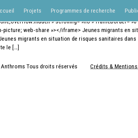
lugins/post.php?
ccueil
Projets
Programmes de recherche
Publi
%2Fpascale.petitet%2Fposts%2Fpfbid0GiHncJoGTXPG
one;overflow:hidden » scrolling= »no » frameborder= »0″
in-picture; web-share »></iframe> Jeunes migrants en si
 Jeunes migrants en situation de risques sanitaires dans 
te le […]
 Anthroms Tous droits réservés
Crédits & Mentions