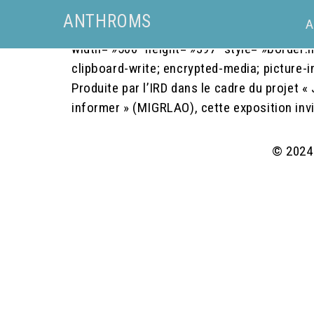
<iframe src= »https://www.facebook.com/p
ANTHROMS
A
href=https%3A%2F%2Fwww.facebook.com
width= »500″ height= »397″ style= »border:n
clipboard-write; encrypted-media; picture-
Produite par l’IRD dans le cadre du projet «
informer » (MIGRLAO), cette exposition invi
© 2024