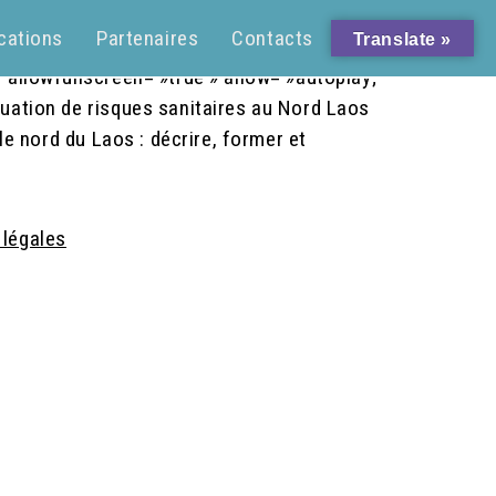
cations
Partenaires
Contacts
Translate »
ovk4YvqCQBCGCqkprw2QYwKs3tfoUscJKqHHCQ2PFWm1Zk
 allowfullscreen= »true » allow= »autoplay;
tuation de risques sanitaires au Nord Laos
le nord du Laos : décrire, former et
 légales