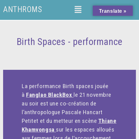
.retour-liste a { text-decoration: none !important; }
ANTHROMS
Translate »
Birth Spaces - performance
La performance Birth spaces jouée
à
Fanglao BlackBox
le 21 novembre
au soir est une co-création de
l’anthropologue Pascale Hancart
Petitet et du metteur en scène
Thiane
Khamvongsa
sur les espaces alloués
aux femmes lors de l’accouchement