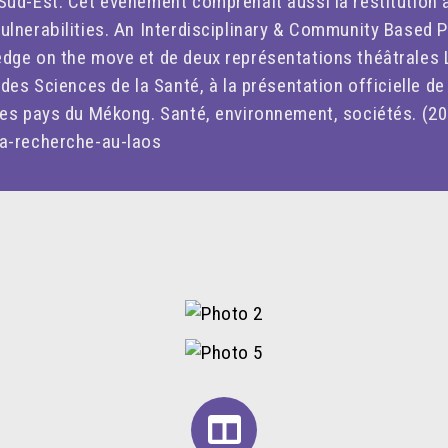
 Sud-Est. Cet événement comprenait aussi la restitution a
ulnerabilities. An Interdisciplinary & Community Based P
edge on the move et de deux représentations théâtrales L
 des Sciences de la Santé, à la présentation officielle de
les pays du Mékong. Santé, environnement, sociétés. (201
la-recherche-au-laos