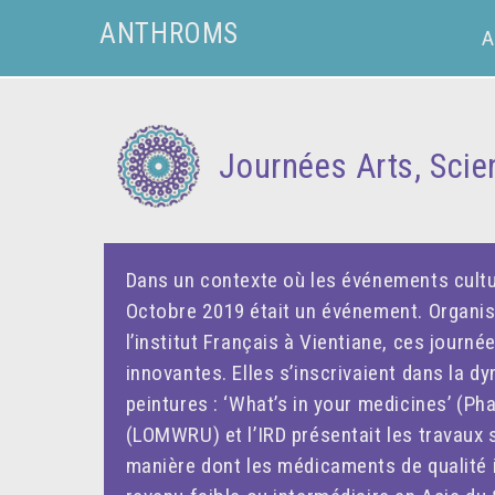
.retour-liste a { text-decoration: none !important; }
ANTHROMS
A
Journées Arts, Scie
Dans un contexte où les événements cultu
Octobre 2019 était un événement. Organisé 
l’institut Français à Vientiane, ces journ
innovantes. Elles s’inscrivaient dans la d
peintures : ‘What’s in your medicines’ (
(LOMWRU) et l’IRD présentait les travaux s
manière dont les médicaments de qualité in